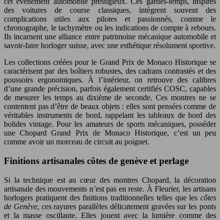
cet événement automobile prestigieux. Ces gardes-temps, inspirés
des voitures de course classiques, intègrent souvent des
complications utiles aux pilotes et passionnés, comme le
chronographe, le tachymètre ou les indications de compte à rebours.
Ils incarnent une alliance entre patrimoine mécanique automobile et
savoir-faire horloger suisse, avec une esthétique résolument sportive.
Les collections créées pour le Grand Prix de Monaco Historique se
caractérisent par des boîtiers robustes, des cadrans contrastés et des
poussoirs ergonomiques. À l’intérieur, on retrouve des calibres
d’une grande précision, parfois également certifiés COSC, capables
de mesurer les temps au dixième de seconde. Ces montres ne se
contentent pas d’être de beaux objets : elles sont pensées comme de
véritables instruments de bord, rappelant les tableaux de bord des
bolides vintage. Pour les amateurs de sports mécaniques, posséder
une Chopard Grand Prix de Monaco Historique, c’est un peu
comme avoir un morceau de circuit au poignet.
Finitions artisanales côtes de genève et perlage
Si la technique est au cœur des montres Chopard, la décoration
artisanale des mouvements n’est pas en reste. À Fleurier, les artisans
horlogers pratiquent des finitions traditionnelles telles que les
côtes
de Genève
, ces rayures parallèles délicatement gravées sur les ponts
et la masse oscillante. Elles jouent avec la lumière comme des