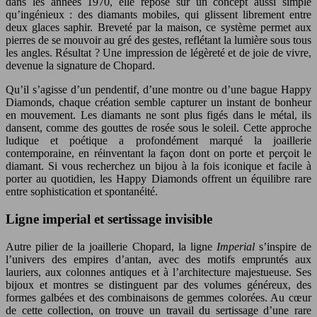
dans les années 1970, elle repose sur un concept aussi simple
qu’ingénieux : des diamants mobiles, qui glissent librement entre
deux glaces saphir. Breveté par la maison, ce système permet aux
pierres de se mouvoir au gré des gestes, reflétant la lumière sous tous
les angles. Résultat ? Une impression de légèreté et de joie de vivre,
devenue la signature de Chopard.
Qu’il s’agisse d’un pendentif, d’une montre ou d’une bague Happy
Diamonds, chaque création semble capturer un instant de bonheur
en mouvement. Les diamants ne sont plus figés dans le métal, ils
dansent, comme des gouttes de rosée sous le soleil. Cette approche
ludique et poétique a profondément marqué la joaillerie
contemporaine, en réinventant la façon dont on porte et perçoit le
diamant. Si vous recherchez un bijou à la fois iconique et facile à
porter au quotidien, les Happy Diamonds offrent un équilibre rare
entre sophistication et spontanéité.
Ligne imperial et sertissage invisible
Autre pilier de la joaillerie Chopard, la ligne
Imperial
s’inspire de
l’univers des empires d’antan, avec des motifs empruntés aux
lauriers, aux colonnes antiques et à l’architecture majestueuse. Ses
bijoux et montres se distinguent par des volumes généreux, des
formes galbées et des combinaisons de gemmes colorées. Au cœur
de cette collection, on trouve un travail du sertissage d’une rare