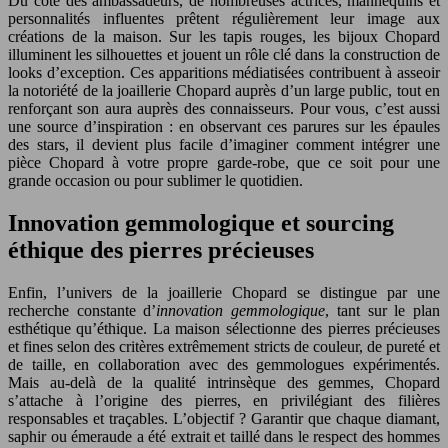
Du côté des ambassadeurs, de nombreuses actrices, mannequins et
personnalités influentes prêtent régulièrement leur image aux
créations de la maison. Sur les tapis rouges, les bijoux Chopard
illuminent les silhouettes et jouent un rôle clé dans la construction de
looks d’exception. Ces apparitions médiatisées contribuent à asseoir
la notoriété de la joaillerie Chopard auprès d’un large public, tout en
renforçant son aura auprès des connaisseurs. Pour vous, c’est aussi
une source d’inspiration : en observant ces parures sur les épaules
des stars, il devient plus facile d’imaginer comment intégrer une
pièce Chopard à votre propre garde-robe, que ce soit pour une
grande occasion ou pour sublimer le quotidien.
Innovation gemmologique et sourcing
éthique des pierres précieuses
Enfin, l’univers de la joaillerie Chopard se distingue par une
recherche constante d’
innovation gemmologique
, tant sur le plan
esthétique qu’éthique. La maison sélectionne des pierres précieuses
et fines selon des critères extrêmement stricts de couleur, de pureté et
de taille, en collaboration avec des gemmologues expérimentés.
Mais au-delà de la qualité intrinsèque des gemmes, Chopard
s’attache à l’origine des pierres, en privilégiant des filières
responsables et traçables. L’objectif ? Garantir que chaque diamant,
saphir ou émeraude a été extrait et taillé dans le respect des hommes