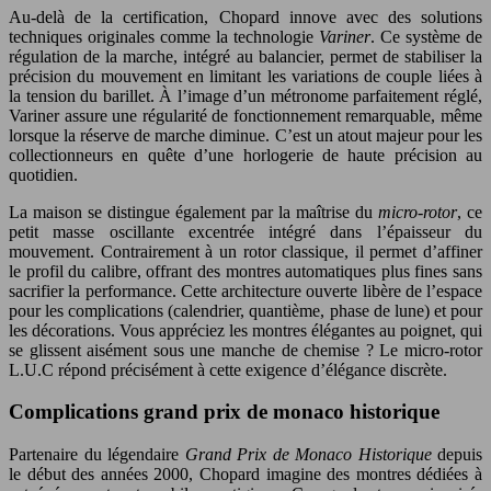
Au-delà de la certification, Chopard innove avec des solutions
techniques originales comme la technologie
Variner
. Ce système de
régulation de la marche, intégré au balancier, permet de stabiliser la
précision du mouvement en limitant les variations de couple liées à
la tension du barillet. À l’image d’un métronome parfaitement réglé,
Variner assure une régularité de fonctionnement remarquable, même
lorsque la réserve de marche diminue. C’est un atout majeur pour les
collectionneurs en quête d’une horlogerie de haute précision au
quotidien.
La maison se distingue également par la maîtrise du
micro-rotor
, ce
petit masse oscillante excentrée intégré dans l’épaisseur du
mouvement. Contrairement à un rotor classique, il permet d’affiner
le profil du calibre, offrant des montres automatiques plus fines sans
sacrifier la performance. Cette architecture ouverte libère de l’espace
pour les complications (calendrier, quantième, phase de lune) et pour
les décorations. Vous appréciez les montres élégantes au poignet, qui
se glissent aisément sous une manche de chemise ? Le micro-rotor
L.U.C répond précisément à cette exigence d’élégance discrète.
Complications grand prix de monaco historique
Partenaire du légendaire
Grand Prix de Monaco Historique
depuis
le début des années 2000, Chopard imagine des montres dédiées à